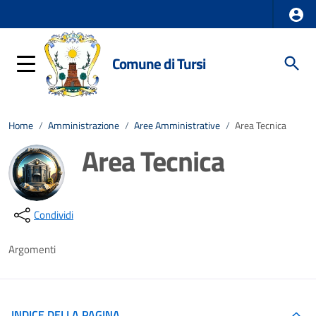
Comune di Tursi
Home
/
Amministrazione
/
Aree Amministrative
/
Area Tecnica
Area Tecnica
Dettagli della notizia
Condividi
Argomenti
INDICE DELLA PAGINA