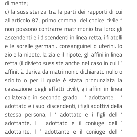
di mente;
c) la sussistenza tra le parti dei rapporti di cui
all'articolo 87, primo comma, del codice civile
“
non possono contrarre matrimonio tra loro: gli
ascendenti e i discendenti in linea retta, i fratelli
e le sorelle germani, consanguinei o uterini, lo
zio e la nipote, la zia e il nipote, gli affini in linea
retta (il divieto sussiste anche nel caso in cui l
’
affinit
à
deriva da matrimonio dichiarato nullo o
sciolto o per il quale
è
stata pronunziata la
cessazione degli effetti civili), gli affini in linea
collaterale in secondo grado, l
’
adottante, l
’
adottato e i suoi discendenti, i figli adottivi della
stessa persona, l
’
adottato e i figli dell
’
adottante, l
’
adottato e il coniuge dell
’
adottante, l
’
adottante e il coniuge dell
’