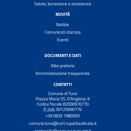
Salute, benessere e assistenza
NOVITÀ
Notizie
Comunicati stampa
Eventi
DOCUMENTI E DATI
Albo pretorio
Amministrazione trasparente
CONTATTI
Comune di Tursi
Piazza Maria SS. D'Anglona, 6
Codice fiscale 82000970770
P. IVA:
00125690776
+39 0835 1980505
comune.tursi@cert.ruparbasilicata.it
protocollo@comune.tursi.mt.it