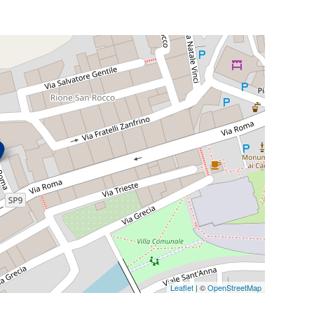
Leaflet
| ©
OpenStreetMap