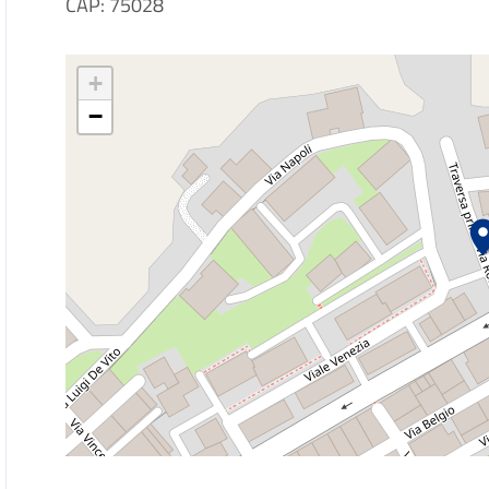
CAP: 75028
+
−