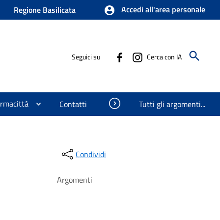
Accedi all'area personale
Regione Basilicata
Seguici su
Cerca con IA
ormacittà
Visualizza oggetti nascosti
Contatti
Tutti gli argomenti...
Condividi
Argomenti