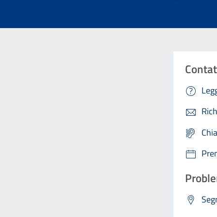
Contat
Legg
Rich
Chi
Pre
Proble
Segn