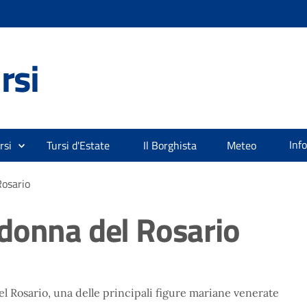
rsi
Inf
rsi
Tursi d'Estate
Il Borghista
Meteo
Rosario
donna del Rosario
el Rosario, una delle principali figure mariane venerate