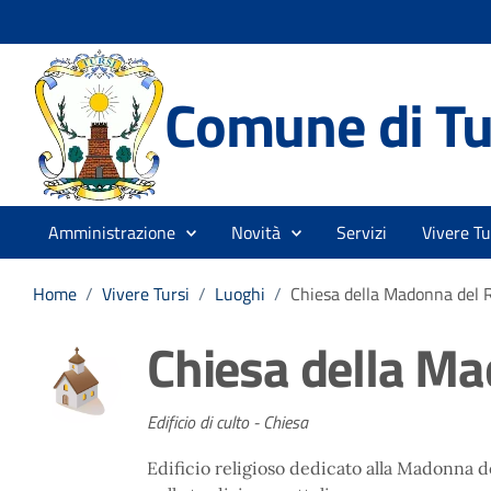
Comune di Tu
Amministrazione
Novità
Servizi
Vivere Tu
Home
/
Vivere Tursi
/
Luoghi
/
Chiesa della Madonna del 
Chiesa della Ma
Edificio di culto - Chiesa
Edificio religioso dedicato alla Madonna d