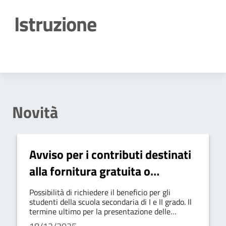
Istruzione
Dettagli della notizia
Novità
Avviso per i contributi destinati
alla fornitura gratuita o
semigratuita dei libri di testo
Possibilità di richiedere il beneficio per gli
per gli alunni delle scuole
studenti della scuola secondaria di I e II grado. Il
termine ultimo per la presentazione delle
secondarie di primo e secondo
domande è fissato al 18 dicembre 2025.