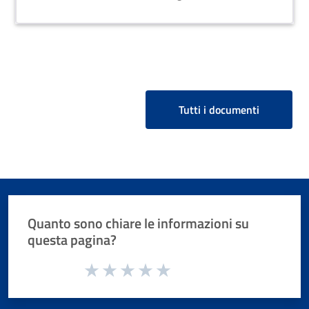
Tutti i documenti
Quanto sono chiare le informazioni su
questa pagina?
Valuta da 1 a 5 stelle la pagina
Valuta 1 stelle su 5
Valuta 2 stelle su 5
Valuta 3 stelle su 5
Valuta 4 stelle su 5
Valuta 5 stelle su 5