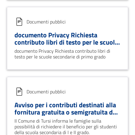
Documenti pubblici
documento Privacy Richiesta
contributo libri di testo per le scuole
secondarie di primo grado
documento Privacy Richiesta contributo libri di
testo per le scuole secondarie di primo grado
Documenti pubblici
Avviso per i contributi destinati alla
fornitura gratuita o semigratuita dei
libri di testo per gli alunni delle
Il Comune di Tursi informa le famiglie sulla
scuole secondarie di primo e
possibilità di richiedere il beneficio per gli studenti
secondo grado, a.s. 2025/2026
della scuola secondaria di I e II grado.