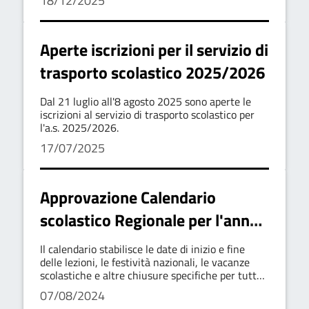
18/12/2025
grado, a.s. 2025/2026
Aperte iscrizioni per il servizio di
trasporto scolastico 2025/2026
Dal 21 luglio all'8 agosto 2025 sono aperte le
iscrizioni al servizio di trasporto scolastico per
l'a.s. 2025/2026.
17/07/2025
Approvazione Calendario
scolastico Regionale per l'anno
2024/2025 Con Determinazione
Il calendario stabilisce le date di inizio e fine
Dirigenziale n. 956 del 12 giugno
delle lezioni, le festività nazionali, le vacanze
scolastiche e altre chiusure specifiche per tutte
2024
le istituzioni scolastiche presenti sul territorio
07/08/2024
regionale della Basilicata