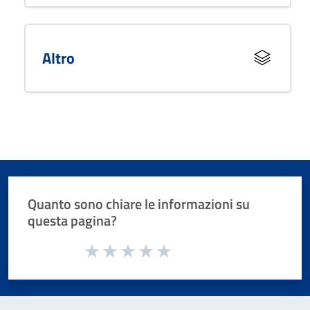
Altro
Quanto sono chiare le informazioni su
questa pagina?
Valuta da 1 a 5 stelle la pagina
Valuta 1 stelle su 5
Valuta 2 stelle su 5
Valuta 3 stelle su 5
Valuta 4 stelle su 5
Valuta 5 stelle su 5