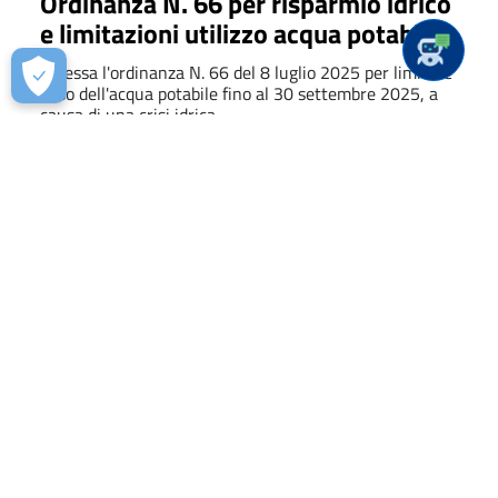
Ordinanza N. 66 per risparmio idrico
e limitazioni utilizzo acqua potabile
Emessa l'ordinanza N. 66 del 8 luglio 2025 per limitare
l'uso dell'acqua potabile fino al 30 settembre 2025, a
causa di una crisi idrica.
09/07/2025
Servizio di disinfestazione - 11 luglio
2025
Venerdì 11 luglio 2025, dalle ore 23:30, servizio di
disinfestazione nel centro abitato e e frazioni.
08/07/2025
Avviso di aggiornamento Albo
Registro delle Associazioni