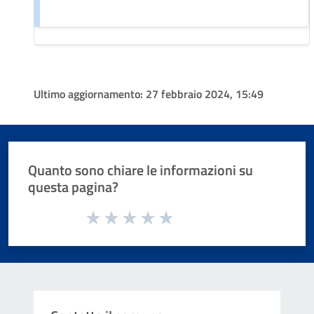
Ultimo aggiornamento:
27 febbraio 2024, 15:49
Quanto sono chiare le informazioni su
questa pagina?
Valuta da 1 a 5 stelle la pagina
Valuta 1 stelle su 5
Valuta 2 stelle su 5
Valuta 3 stelle su 5
Valuta 4 stelle su 5
Valuta 5 stelle su 5